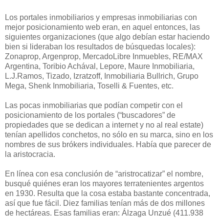
Los portales inmobiliarios y empresas inmobiliarias con
mejor posicionamiento web eran, en aquel entonces, las
siguientes organizaciones (que algo debían estar haciendo
bien si lideraban los resultados de búsquedas locales):
Zonaprop, Argenprop, MercadoLibre Inmuebles, RE/MAX
Argentina, Toribio Achával, Lepore, Maure Inmobiliaria,
L.J.Ramos, Tizado, Izratzoff, Inmobiliaria Bullrich, Grupo
Mega, Shenk Inmobiliaria, Toselli & Fuentes, etc.
Las pocas inmobiliarias que podían competir con el
posicionamiento de los portales (“buscadores” de
propiedades que se dedican a internet y no al real estate)
tenían apellidos conchetos, no sólo en su marca, sino en los
nombres de sus brókers individuales. Había que parecer de
la aristocracia.
En línea con esa conclusión de “aristrocatizar” el nombre,
busqué quiénes eran los mayores terratenientes argentos
en 1930. Resulta que la cosa estaba bastante concentrada,
así que fue fácil. Diez familias tenían más de dos millones
de hectáreas. Esas familias eran: Álzaga Unzué (411.938