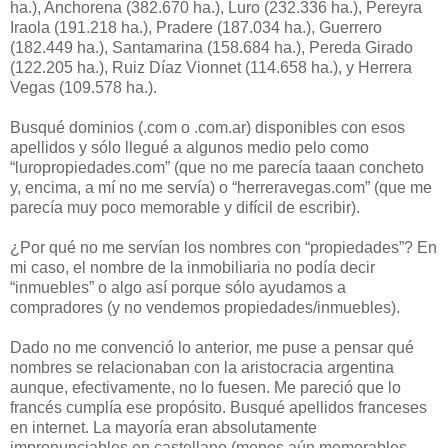
ha.), Anchorena (382.670 ha.), Luro (232.336 ha.), Pereyra
Iraola (191.218 ha.), Pradere (187.034 ha.), Guerrero
(182.449 ha.), Santamarina (158.684 ha.), Pereda Girado
(122.205 ha.), Ruiz Díaz Vionnet (114.658 ha.), y Herrera
Vegas (109.578 ha.).
Busqué dominios (.com o .com.ar) disponibles con esos
apellidos y sólo llegué a algunos medio pelo como
“luropropiedades.com” (que no me parecía taaan concheto
y, encima, a mí no me servía) o “herreravegas.com” (que me
parecía muy poco memorable y difícil de escribir).
¿Por qué no me servían los nombres con “propiedades”? En
mi caso, el nombre de la inmobiliaria no podía decir
“inmuebles” o algo así porque sólo ayudamos a
compradores (y no vendemos propiedades/inmuebles).
Dado no me convenció lo anterior, me puse a pensar qué
nombres se relacionaban con la aristocracia argentina
aunque, efectivamente, no lo fuesen. Me pareció que lo
francés cumplía ese propósito. Busqué apellidos franceses
en internet. La mayoría eran absolutamente
impronunciables en castellano (menos aún memorables