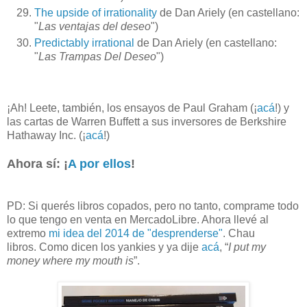
The upside of irrationality
de Dan Ariely (en castellano:
"
Las ventajas del deseo
")
Predictably irrational
de Dan Ariely (en castellano:
"
Las Trampas Del Deseo
")
¡Ah! Leete, también, los ensayos de Paul Graham (¡
acá
!) y
las cartas de Warren Buffett a sus inversores de Berkshire
Hathaway Inc. (¡
acá
!)
Ahora sí: ¡
A por ellos
!
PD: Si querés libros copados, pero no tanto, comprame todo
lo que tengo en venta en MercadoLibre. Ahora llevé al
extremo
mi idea del 2014 de "desprenderse"
. Chau
libros. Como dicen los yankies y ya dije
acá
, “
I put my
money where my mouth is
”.