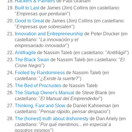
Hackers & Painters
de Paul Graham
Built to Last
de James (Jim) Collins (en castellano:
"
Empresas que perduran
")
Good to Great
de James (Jim) Collins (en castellano:
"
Empresas que sobresalen
")
Innovation and Entrepreneurship
de Peter Drucker (en
castellano: "
La innovación y el
empresariado innovador
")
Antifragile
de Nassim Taleb (en castellano: "
Antifrágil
")
The Black Swan
de Nassim Taleb (en castellano: "
El
Cisne Negro
")
Fooled by Randomness
de Nassim Taleb (en
castellano: "
¿Existe la suerte?
")
The Bed of Procrustes
de Nassim Taleb
The Startup Owner's Manual
de Steve Blank (en
castellano: "
El Manual del Emprendedor
")
Thinking, Fast and Slow
de Daniel Kahneman (en
castellano: "
Pensar rápido, pensar despacio
")
The (honest) truth about dishonesty
de Dan Ariely (en
castellano: "
Por qué mentimos... en especial a
nosotros mismos
")