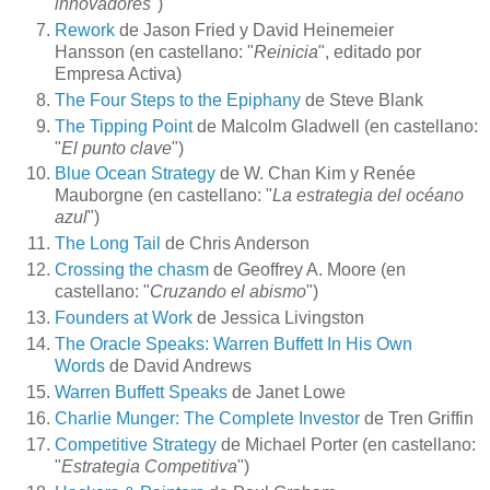
innovadores
")
Rework
de Jason Fried y David Heinemeier
Hansson (en castellano: "
Reinicia
", editado por
Empresa Activa)
The Four Steps to the Epiphany
de Steve Blank
The Tipping Point
de Malcolm Gladwell (en castellano:
"
El punto clave
")
Blue Ocean Strategy
de W. Chan Kim y Renée
Mauborgne (en castellano: "
La estrategia del océano
azul
")
The Long Tail
de Chris Anderson
Crossing the chasm
de Geoffrey A. Moore (en
castellano: "
Cruzando el abismo
")
Founders at Work
de Jessica Livingston
The Oracle Speaks: Warren Buffett In His Own
Words
de David Andrews
Warren Buffett Speaks
de Janet Lowe
Charlie Munger: The Complete Investor
de Tren Griffin
Competitive Strategy
de Michael Porter (en castellano:
"
Estrategia Competitiva
")