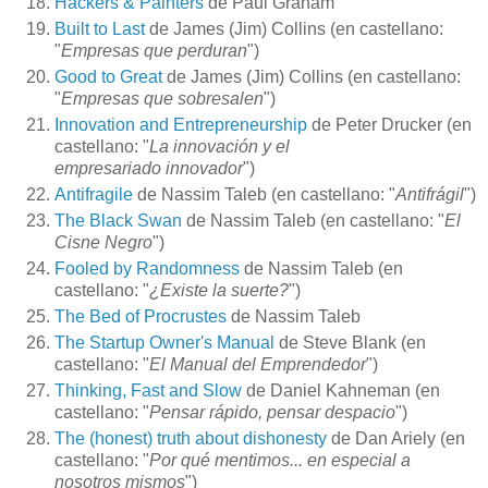
Hackers & Painters
de Paul Graham
Built to Last
de James (Jim) Collins (en castellano:
"
Empresas que perduran
")
Good to Great
de James (Jim) Collins (en castellano:
"
Empresas que sobresalen
")
Innovation and Entrepreneurship
de Peter Drucker (en
castellano: "
La innovación y el
empresariado innovador
")
Antifragile
de Nassim Taleb (en castellano: "
Antifrágil
")
The Black Swan
de Nassim Taleb (en castellano: "
El
Cisne Negro
")
Fooled by Randomness
de Nassim Taleb (en
castellano: "
¿Existe la suerte?
")
The Bed of Procrustes
de Nassim Taleb
The Startup Owner's Manual
de Steve Blank (en
castellano: "
El Manual del Emprendedor
")
Thinking, Fast and Slow
de Daniel Kahneman (en
castellano: "
Pensar rápido, pensar despacio
")
The (honest) truth about dishonesty
de Dan Ariely (en
castellano: "
Por qué mentimos... en especial a
nosotros mismos
")