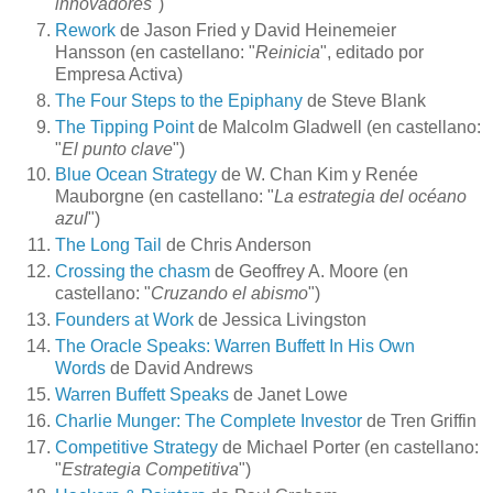
innovadores
")
Rework
de Jason Fried y David Heinemeier
Hansson (en castellano: "
Reinicia
", editado por
Empresa Activa)
The Four Steps to the Epiphany
de Steve Blank
The Tipping Point
de Malcolm Gladwell (en castellano:
"
El punto clave
")
Blue Ocean Strategy
de W. Chan Kim y Renée
Mauborgne (en castellano: "
La estrategia del océano
azul
")
The Long Tail
de Chris Anderson
Crossing the chasm
de Geoffrey A. Moore (en
castellano: "
Cruzando el abismo
")
Founders at Work
de Jessica Livingston
The Oracle Speaks: Warren Buffett In His Own
Words
de David Andrews
Warren Buffett Speaks
de Janet Lowe
Charlie Munger: The Complete Investor
de Tren Griffin
Competitive Strategy
de Michael Porter (en castellano:
"
Estrategia Competitiva
")