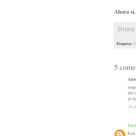
Ahora sí.
Etiquetas:
E
5 comen
Anón
teng
del 
yo h
28 d
Dar
Está