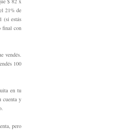
que $ 82 x
 el 21% de
 (si estás
 final con
ue vendés.
Vendés 100
uita en tu
u cuenta y
o.
enta, pero