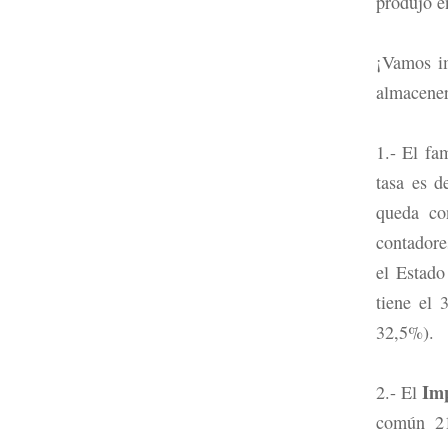
produjo e
¡Vamos im
almacene
1.- El f
tasa es d
queda co
contadore
el Estado
tiene el 
32,5%).
Imp
2.- El
común 21