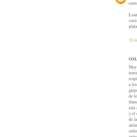
cuen
Lean
vari
plata
28 d
OMA
Muy 
tene
resp
a lo
garp
de l
llam
esta
y el
de l
anim
orde
gri