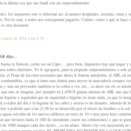
ta la última vez que me fundí con mi emprendimiento.
dro, los impuestos son (o deberían ser, al menos) hospitales, escuelas, rutas y s
os. Por lo cual, a todos nos corresponde pagarlos. Cuánto, cómo y qué se hace c
 es otra discusión.
e marzo de 2016 a las 6:19
R dijo...
buena la Síntesis, cerdo sos un Capo.... pero bien, Impuestos hay que pagar y 
mos todos clarísimo. Yo le agregaría, para tu pequeño emprendimiento o solo p
irar, el Peaje de las rutas ncionales que ahora le llaman autopistas, al ABL,eñ i
s combustibles, ya que si tenes una chatita para mover tu mercadería compra ven
as y sino un proveedor tambien te lo cobra a vos, etc....es decir ese etc es muc
o que uno se imagina, por ejemplo en LANUS garpas además de ABL uno que 
an higiene y seguridad que de seguridad e higiene no tiene nada, ya que la inse
 al a orden del día y la higiene de las calles y aceras es un desastre, además de l
 olor a podrido que a las 21.00 hs se desarrolla por el efecto de bombeo a la red
as aguas servidas de los nuevos edificios en torre de 10 o mas pisos hizo construi
al que tuvimos hasta el 10D de intendente.(sacar sus conlusiones) y que se garp
n de 1000 mangos cada dos meses....es un afano. Ahora voy con mayuscula no
te sino porque quiero resaltar. EL PROBLEMA NO RESIDE EN LO QUE C