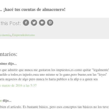
.. ¡hacé tus cuentas de almacenero!
conomía
,
Emprendedorismo
tarios:
imo dijo...
o que admitir que nunca me gustaron los impuestos,es como quitar "legalmente"
sueldo a todos,es injusto,osea uno mismo se lo gano,pero bueno,son las "leyes"
aria negocios de algo pero nunca lo haria publico a la afip o a quien sea
e marzo de 2016 a las 5:37
io
dijo...
 bien el artículo. Es bastante básico, pero esos conceptos tan básicos no los tuve