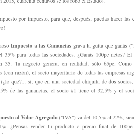
n 2015, cuarenta centavos se los robó el Estado).
puesto por impuesto, para que, después, puedas hacer las 
ro!
Impuesto a las Ganancias
amoso
grava la guita que ganás (“
el 35% para todas las sociedades. ¿Ganás 100pe netos? El
n 35. Tu negocio genera, en realidad, sólo 65pe. Como 
s (con razón), el socio mayoritario de todas las empresas arg
 (¿lo qué?... sí, que en una sociedad chiquita de dos socios,
35% de las ganancias, el socio #1 tiene el 32,5% y el soc
uesto al Valor Agregado
("IVA") va del 10,5% al 27%; sie
%. ¿Pensás vender tu producto a precio final de 100pe