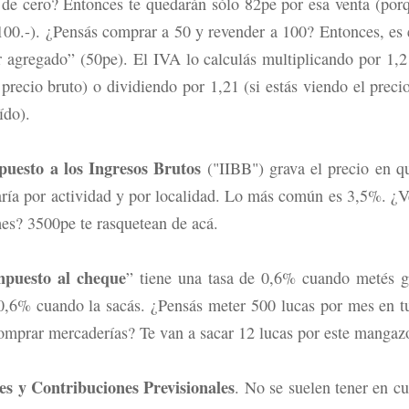
 de cero? Entonces te quedarán sólo 82pe por esa venta (por
100.-). ¿Pensás comprar a 50 y revender a 100? Entonces, es
r agregado” (50pe). El IVA lo calculás multiplicando por 1,21
 precio bruto) o dividiendo por 1,21 (si estás viendo el precio
ído).
puesto a los Ingresos Brutos
("IIBB") grava el precio en q
aría por actividad y por localidad. Lo más común es 3,5%. ¿
mes? 3500pe te rasquetean de acá.
mpuesto al cheque
” tiene una tasa de 0,6% cuando metés g
0,6% cuando la sacás. ¿Pensás meter 500 lucas por mes en t
omprar mercaderías? Te van a sacar 12 lucas por este mangaz
es y Contribuciones Previsionales
. No se suelen tener en cu