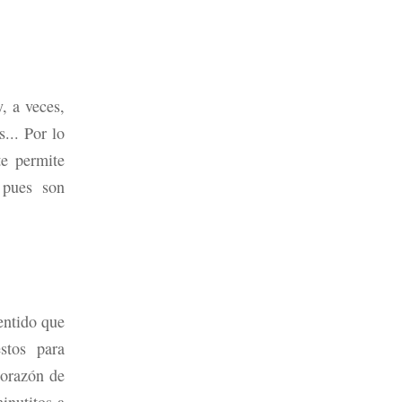
, a veces,
... Por lo
te permite
 pues son
entido que
stos para
corazón de
inutitos a