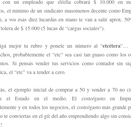
s con un empleado que él/ella cobrará $ 10.000 en m
s, el mínimo de un sindicato masomenos decente como Emp
, a vos esas diez lucardas en mano te van a salir aprox. 5
friolera de $ 15.000 (5 lucas de “cargas sociales”).
etcétera
stigá mejor tu rubro y ponele un número al “
”… 
chos, probablemente el “etc” sea casi tan guaso como los o
ntos. Si pensás vender tus servicios como contador sin si
sica, el “etc” va a tender a cero.
s, el ejemplo inicial de comprar a 50 y vender a 70 no ci
n el Estado en el medio. El costo/gasto en Impue
blemente y en todos los negocios, el costo/gasto más grande 
no te conviertas en el gil del año emprendiendo algo sin consid
!