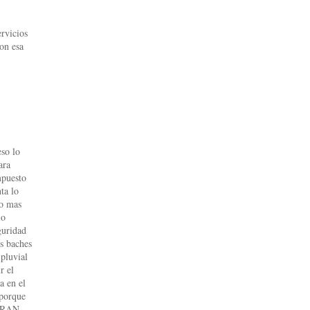
ervicios
on esa
eso lo
ara
mpuesto
ta lo
ho mas
lo
guridad
os baches
 pluvial
r el
a en el
 porque
OBRAN