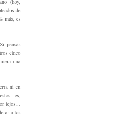
ano (hoy,
leados de
0% más, es
Si pensás
tros cinco
quiera una
erra ni en
stos es,
por lejos…
erar a los