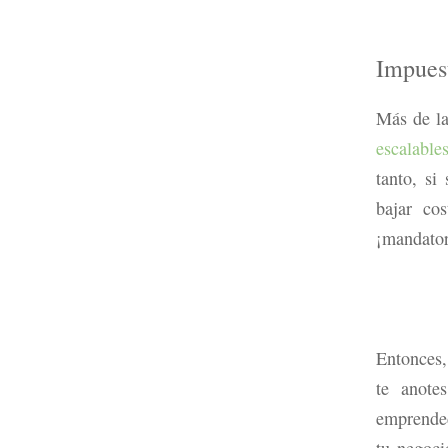
Impues
Más de la
escalable
tanto, si
bajar cos
¡mandator
Entonces,
te anote
emprended
tu negoci