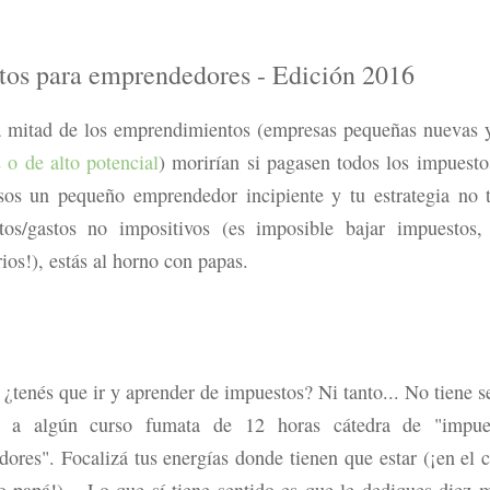
tos para emprendedores - Edición 2016
 mitad de los emprendimientos (empresas pequeñas nuevas y
s o de alto potencial
) morirían si pagasen todos los impuestos
 sos un pequeño emprendedor incipiente y tu estrategia no 
tos/gastos no impositivos (es imposible bajar impuestos,
ios!), estás al horno con papas.
 ¿tenés que ir y aprender de impuestos? Ni tanto... No tiene s
s a algún curso fumata de 12 horas cátedra de "impue
ores". Focalizá tus energías donde tienen que estar (¡en el 
o papá!)... Lo que sí tiene sentido es que le dediques diez m