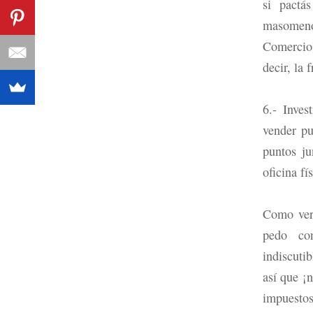
si pactá
masomeno
Comercio)
decir, la 
6.- Inve
vender pu
puntos ju
oficina fí
Como verá
pedo co
indiscuti
así que ¡
impuestos