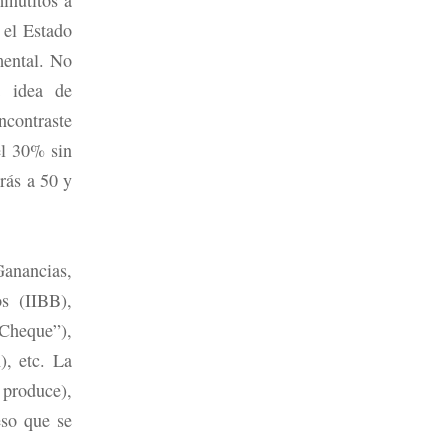
 el Estado
mental.
No
a idea de
ncontraste
el 30% sin
rás a 50 y
Ganancias,
s (IIBB),
Cheque”),
), etc. La
 produce),
eso que se