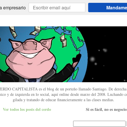
 a empresario
Mandame l
ERDO CAPITALISTA es el blog de un porteño llamado Santiago. De derecha 
ico y de izquierda en lo social, aquí online desde marzo del 2008. Luchando co
gilada y tratando de educar financieramente a las clases medias.
Ver todos los posts del cerdo
Si es fácil, no es negocio