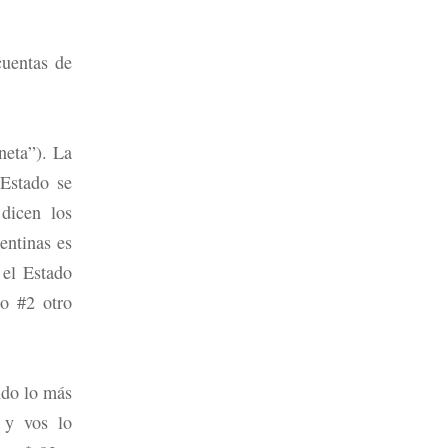
cuentas de
neta”). La
 Estado se
dicen los
entinas es
 el Estado
io #2 otro
ndo lo más
 y vos lo