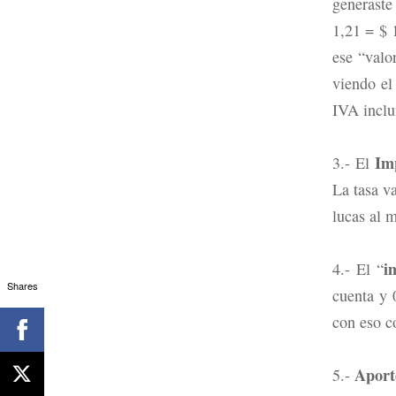
generaste
1,21 = $ 
ese “valo
viendo el
IVA inclu
Im
3.- El
La tasa v
lucas al 
i
4.- El “
Shares
cuenta y 
con eso c
Aport
5.-