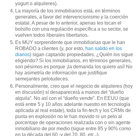
yogurt o alquileres).
La mayoría de los inmobiliarios está, en términos
generales, a favor del intervencionismo y la coerción
estatal. A pesar de lo anterior, apenas les tocan el
bolsillo con una regulación específica a su sector, se
vuelven todos liberales libertarios.
Es MUY sorprendente que inmobiliarias que le han
ROBADO a clientes (y, por esto,
han salido en los
diarios
) sigan captando propiedades. ¿Quién los sigue
eligiendo? Si los inmobiliarios, en términos generales,
son pésimos es porque ¡la demanda los quiere así! No
hay asimetría de información que justifique
semejantes pelotudeces.
Personalmente, creo que el negocio de alquileres (hoy
en discusión) sí desaparecerá a manos del “dueño
alquila”. No así con el “dueño vende”. En EEUU (que
está entre 5 y 10 años adelante nuestro en tecnología
aplicada al real estate), toda la fin-tech y los CRMs de
punta en explosión no le han movido ni un pelo al
porcentaje de operaciones realizada con o sin agente
inmobiliario de por medio (sigue entre 85 y 90% como
en la década del 60 -y del 70, 80, etc.-).