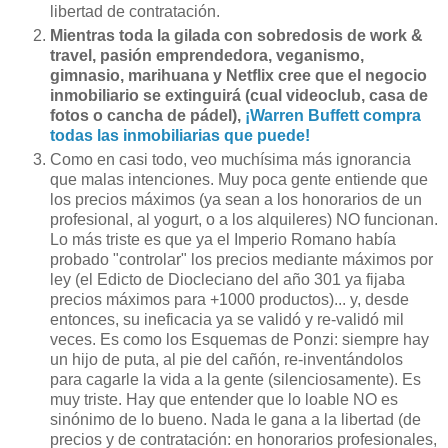
libertad de contratación.
Mientras toda la gilada con sobredosis de work &
travel, pasión emprendedora, veganismo,
gimnasio, marihuana y Netflix cree que el negocio
inmobiliario se extinguirá (cual videoclub, casa de
fotos o cancha de pádel),
¡Warren Buffett compra
todas las inmobiliarias que puede!
Como en casi todo, veo muchísima más ignorancia
que malas intenciones. Muy poca gente entiende que
los precios máximos (ya sean a los honorarios de un
profesional, al yogurt, o a los alquileres) NO funcionan.
Lo más triste es que ya el Imperio Romano había
probado "controlar" los precios mediante máximos por
ley (el Edicto de Diocleciano del año 301 ya fijaba
precios máximos para +1000 productos)... y, desde
entonces, su ineficacia ya se validó y re-validó mil
veces. Es como los Esquemas de Ponzi: siempre hay
un hijo de puta, al pie del cañón, re-inventándolos
para cagarle la vida a la gente (silenciosamente). Es
muy triste. Hay que entender que lo loable NO es
sinónimo de lo bueno. Nada le gana a la libertad (de
precios y de contratación: en honorarios profesionales,