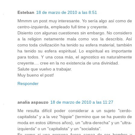
Esteban
18 de marzo de 2010 a las 8:51
Mmmm un post muy interesante. Yo sería algo así como de
centro-izquierda, empleado full time y creyente.
Disiento con algunas cuestiones sin embargo. No considero
a la religion netamente mala como vos la describis. Así
como toda civilización ha tenido su esfera material, también
ha tenido su esfera espiritual. Lo espiritual es importante
para todos. Y una cosa más, el agnostico es naturalmente
creyente.... cree en la no existencia de una divinidad.
Salute que vuelvo a trabajar.
Muy bueno el post!
Responder
analia aspauzo
18 de marzo de 2010 a las 11:27
Me resulta difícil poder considerar a un sujeto "cerdo-
capitalista" y a la vez "hippie" (termino que se ha puesto de
moda en estos últimos años), un "ultra-derecha" y un "ultra-
izquierda" o un "capitalista" y un "socialista".
Es como si una persona fuese capaz de ser hombre y