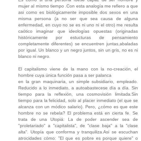
mujer al mismo tiempo .Con esta analogía me refiero a que
asi como es biológicamente imposible dos sexos en una
misma persona (a no ser que sea causa de alguna
enfermedad, en cuyo no se es ni uno ni el otro) me resulta
caótico imaginar que ideologías opuestas (originadas
históricamente por estucturas de pensamiento
completamente diferentes) se encuentren juntas,abaladas
por igual. Un blanco y un negro juntos, sin un gris, no es ni
blanco ni negro.
El capitalismo viene de la mano con la no-creación, el
hombre cuya única función pasa a ser palanca
en la gran maquinaria, un simple subsidiario, empleado.
Reducido a lo inmediato, a autoabastecese día a día. Sin
tiempo para la reflexión, una cosmovisión limitada.Sin
tiempo para la felicidad, solo al placer inmediato (el que se
alcanza con un módico salario). Pero, ¿cómo es que este
hombre no se rebela? El problema está en cierta fe. Se
trata de una Utopiá: La de poder ascender sea de
"proletariado" a "capitalista", de "clase baja" a la "clase
alta". Utopía que conforma y tranquiliza.Asi se escuchan
atrocidades cómo: "El que es pobre es porque quiere" o