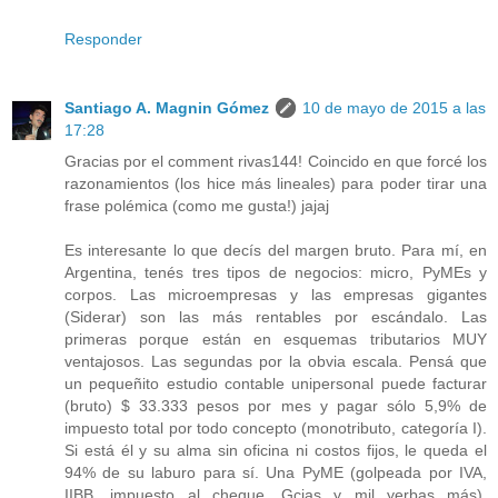
Responder
Santiago A. Magnin Gómez
10 de mayo de 2015 a las
17:28
Gracias por el comment rivas144! Coincido en que forcé los
razonamientos (los hice más lineales) para poder tirar una
frase polémica (como me gusta!) jajaj
Es interesante lo que decís del margen bruto. Para mí, en
Argentina, tenés tres tipos de negocios: micro, PyMEs y
corpos. Las microempresas y las empresas gigantes
(Siderar) son las más rentables por escándalo. Las
primeras porque están en esquemas tributarios MUY
ventajosos. Las segundas por la obvia escala. Pensá que
un pequeñito estudio contable unipersonal puede facturar
(bruto) $ 33.333 pesos por mes y pagar sólo 5,9% de
impuesto total por todo concepto (monotributo, categoría I).
Si está él y su alma sin oficina ni costos fijos, le queda el
94% de su laburo para sí. Una PyME (golpeada por IVA,
IIBB, impuesto al cheque, Gcias y mil yerbas más),