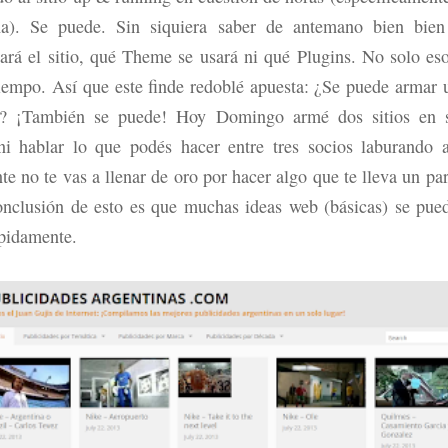
a). Se puede. Sin siquiera saber de antemano bien bie
zará el sitio, qué Theme se usará ni qué Plugins. No solo es
tiempo. Así que este finde redoblé apuesta: ¿Se puede armar u
e? ¡También se puede! Hoy Domingo armé dos sitios en s
i hablar lo que podés hacer entre tres socios laburando a
e no te vas a llenar de oro por hacer algo que te lleva un par
onclusión de esto es que muchas ideas web (básicas) se pued
ápidamente.