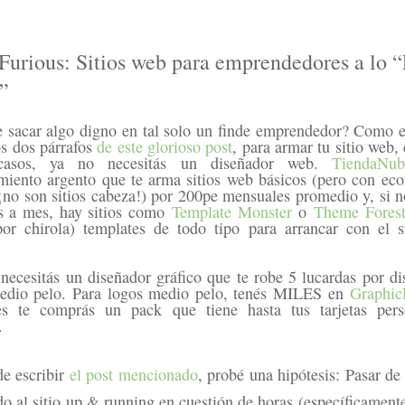
Furious: Sitios web para emprendedores a lo 
”
 sacar algo digno en tal solo un finde emprendedor? Como e
os dos párrafos
de este glorioso post
, para armar tu sitio web,
casos, ya no necesitás un diseñador web.
TiendaNub
iento argento que te arma sitios web básicos (pero con e
o son sitios cabeza!) por 200pe mensuales promedio y, si no
s a mes, hay sitios como
Template Monster
o
Theme Fores
or chirola) templates de todo tipo para arrancar con el s
ecesitás un diseñador gráfico que te robe 5 lucardas por di
medio pelo. Para logos medio pelo, tenés MILES en
Graphic
es te comprás un pack que tiene hasta tus tarjetas pers
.
e escribir
el post mencionado
, probé una hipótesis: Pasar de
do al sitio up & running en cuestión de horas (específicamente