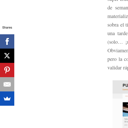
de seman
materiali
sobra el 
Shares
una tard
(solo… ¡n
Obviament
pero la c
validar r