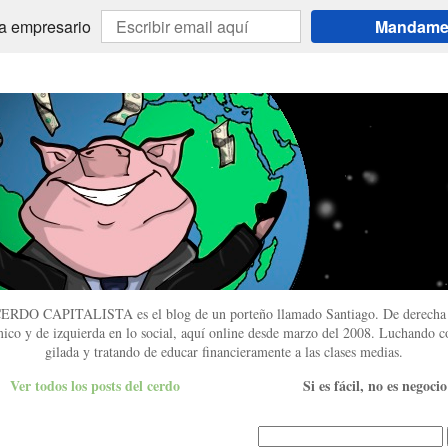
 a empresario
Mandame l
ERDO CAPITALISTA es el blog de un porteño llamado Santiago. De derecha 
ico y de izquierda en lo social, aquí online desde marzo del 2008. Luchando co
gilada y tratando de educar financieramente a las clases medias.
Ver todos los posts del cerdo
Si es fácil, no es negocio