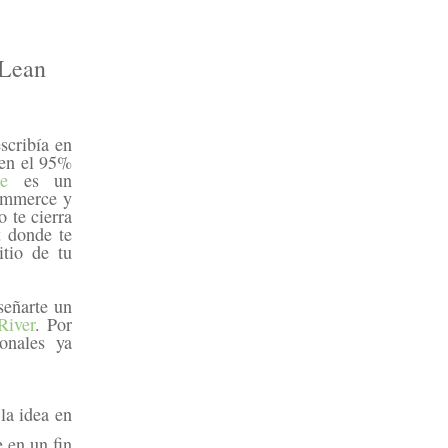
“Lean
scribía en
 en el 95%
e
es un
commerce y
 te cierra
t
donde te
itio de tu
señarte un
River
. Por
onales ya
 la idea en
 en un fin