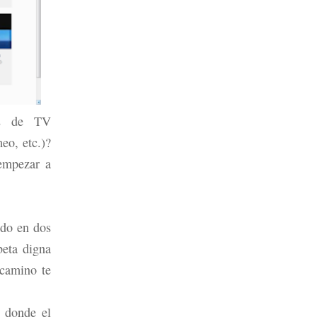
es de TV
eo, etc.)?
empezar a
ndo en dos
beta digna
 camino te
o donde el