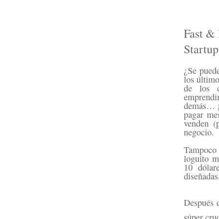
Fast & 
Startup
¿Se puede
los últim
de los 
emprendim
demás… ¡n
pagar me
venden (p
negocio.
Tampoco n
loguito 
10 dólar
diseñadas
Después d
súper cru