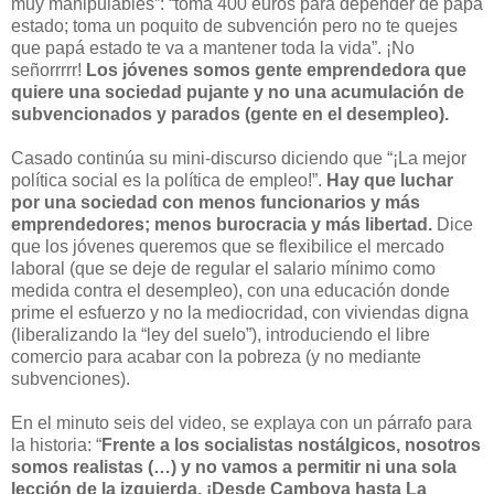
muy manipulables”: “toma 400 euros para depender de papá
estado; toma un poquito de subvención pero no te quejes
que papá estado te va a mantener toda la vida”. ¡No
señorrrrr!
Los jóvenes somos gente emprendedora que
quiere una sociedad pujante y no una acumulación de
subvencionados y parados (gente en el desempleo).
Casado continúa su mini-discurso diciendo que “¡La mejor
política social es la política de empleo!”.
Hay que luchar
por una sociedad con menos funcionarios y más
emprendedores; menos burocracia y más libertad.
Dice
que los jóvenes queremos que se flexibilice el mercado
laboral (que se deje de regular el salario mínimo como
medida contra el desempleo), con una educación donde
prime el esfuerzo y no la mediocridad, con viviendas digna
(liberalizando la “ley del suelo”), introduciendo el libre
comercio para acabar con la pobreza (y no mediante
subvenciones).
En el minuto seis del video, se explaya con un párrafo para
la historia: “
Frente a los socialistas nostálgicos, nosotros
somos realistas (…) y no vamos a permitir ni una sola
lección de la izquierda. ¡Desde Camboya hasta La