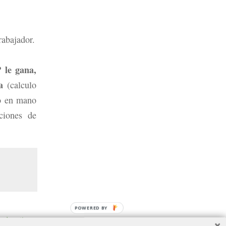
rabajador.
 le gana,
a
(calculo
to en mano
ciones de
POWERED BY
rada antigua