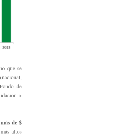
mo que se
nacional,
“Fondo de
audación >
 más de $
 más altos