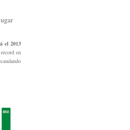
lugar
á el 2013
 récord en
recaudando