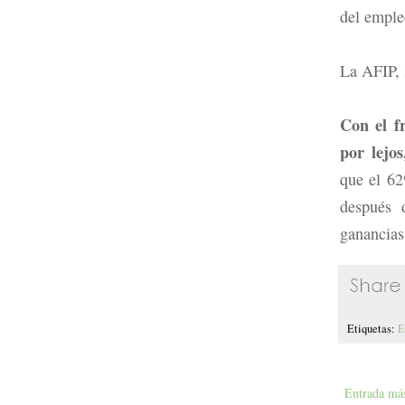
del emple
La AFIP,
Con el f
por lejo
que el 62
después 
ganancias,
Etiquetas:
E
Entrada más