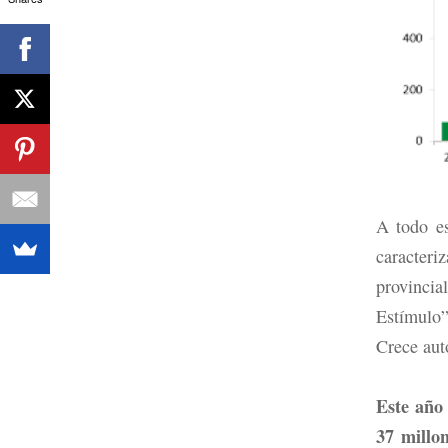
A todo e
caracteri
provinci
Estímulo”
Crece aut
Este año
37 millo