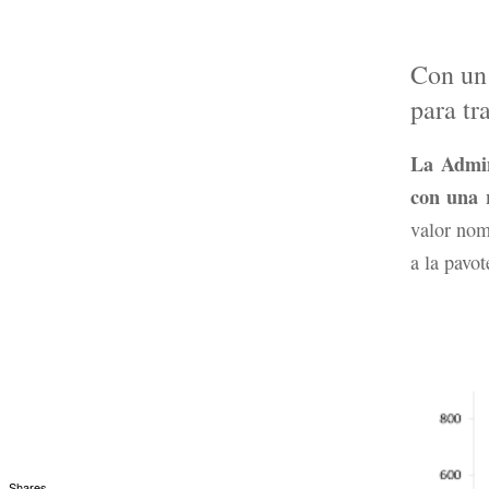
Con un 
para tr
La Admin
con una 
valor nom
a la pavo
Shares