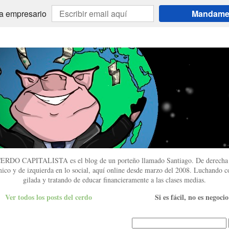
 a empresario
Mandame l
ERDO CAPITALISTA es el blog de un porteño llamado Santiago. De derecha 
ico y de izquierda en lo social, aquí online desde marzo del 2008. Luchando co
gilada y tratando de educar financieramente a las clases medias.
Ver todos los posts del cerdo
Si es fácil, no es negocio